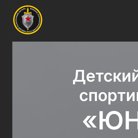
Детский
спорти
«ЮН