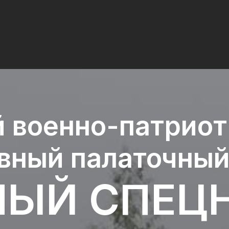
 военно-патрио
вный палаточный
ЫЙ СПЕЦ